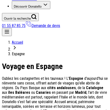
Découvrir Donatello
Ouvrir la recherche
01 55 87 85 75
Demande de devis
Nos coups de coeur
Accueil
On adore
Espagne
Ile de Corfou : le charme cosmopolite d’Ikos Dassia
Voyage en Espagne
Notre nouveauté : Madère douceur Atlantique
Séjour en amoureux : Acacia Marina
Les incontournables croates
Oubliez les castagnettes et les taureaux ! L'
Espagne
d'aujourd'hui se
Mais aussi
réinvente sans cesse, offrant autant de visages qu'elle abrite de
régions. Du Pays Basque aux
cités andalouses
, de la
Catalogne
Un circuit au charme slovène
aux
îles Baléares
ou
Canaries
en passant par
Madrid
, l'art de vivre
Notre offre irrésistible : circuit Douce Andalousie
méditerranéen est partout, rappelant l'Italie et le monde latin, dont
Voyage en petit groupe au Parthénope
Donatello s'est fait une spécialité. Accueil amical, patrimoine
remarquable, soirées en terrasse et horizons lumineux, pour tout
Nos voyages