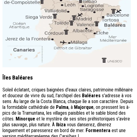
Îles Baléares
Soleil éclatant, criques baignées d'eaux claires, patrimoine millénaire
et douceur de vivre du sud, l'archipel des
Baléares
s'adresse à vos
sens. Au large de la Costa Blanca, chaque île a son caractère. Depuis
la formidable cathédrale de
Palma
, à
Majorque
, on pressent les à-
pics de la Tramuntana, les villages paisibles et le sable blond des
côtes.
Minorque
et le mystère de ses sites préhistoriques s'avère
plus sauvage, plus nature. À
Ibiza
vous danserez, dînerez
longuement et paresserez en bord de mer.
Formentera
est une
version méditerranéenne des Caraïbes !