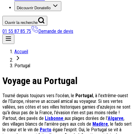
Découvrir Donatello
Ouvrir la recherche
01 55 87 85 75
Demande de devis
Nos coups de coeur
Accueil
On adore
Portugal
Ile de Corfou : le charme cosmopolite d’Ikos Dassia
Voyage au Portugal
Notre nouveauté : Madère douceur Atlantique
Séjour en amoureux : Acacia Marina
Les incontournables croates
Tourné depuis toujours vers l'océan, le
Portugal
, à l'extrême-ouest
Mais aussi
de l'Europe, réserve un accueil amical au voyageur. Si ses vertes
vallées, ses côtes et ses villes historiques garnies d'azulejos ne sont
Un circuit au charme slovène
qu'à deux pas de la France, l'évasion n'en est pas moins réelle !
Notre offre irrésistible : circuit Douce Andalousie
Partout, des pavés de
Lisbonne
aux plages dorées de l'
Algarve
,
Voyage en petit groupe au Parthénope
des villages blancs de l'arrière-pays aux cols de
Madère
, le fado sert
le cœur et le vin de
Porto
égaie l'esprit. Oui, le Portugal se vit à
Nos voyages