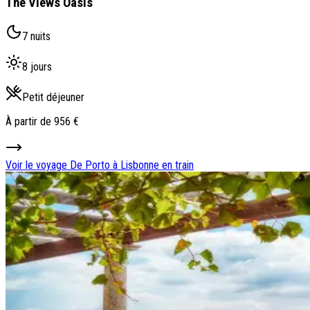
The Views Oásis
7 nuits
8 jours
Petit déjeuner
À partir de
956 €
Voir le voyage
De Porto à Lisbonne en train