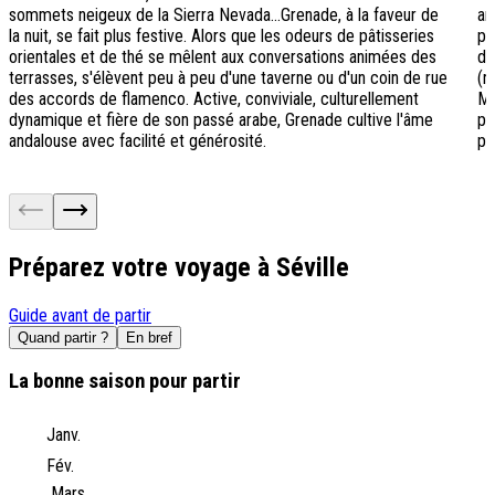
sommets neigeux de la Sierra Nevada...Grenade, à la faveur de
an
la nuit, se fait plus festive. Alors que les odeurs de pâtisseries
pl
orientales et de thé se mêlent aux conversations animées des
de
terrasses, s'élèvent peu à peu d'une taverne ou d'un coin de rue
(r
des accords de flamenco. Active, conviviale, culturellement
Mo
dynamique et fière de son passé arabe, Grenade cultive l'âme
pl
andalouse avec facilité et générosité.
po
Préparez votre voyage à Séville
Guide avant de partir
Quand partir ?
En bref
La bonne saison pour partir
Janv.
Fév.
Mars