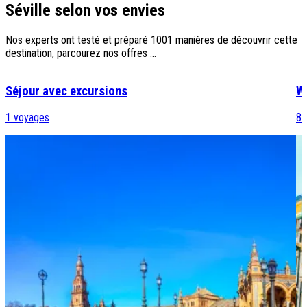
Séville selon vos envies
Nos experts ont testé et préparé 1001 manières de découvrir cette
destination, parcourez nos offres ...
Séjour avec excursions
W
1
voyages
8
v