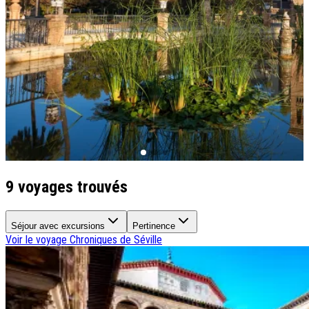
Qui sommes-nous ?
Notre histoire
Pourquoi voyager avec nous ?
Tourisme responsable
Nos brochures
Contactez-nous
Satisfaction client
Rejoignez-nous
9 voyages trouvés
Séjour avec excursions
Pertinence
Voir le voyage
Chroniques de Séville