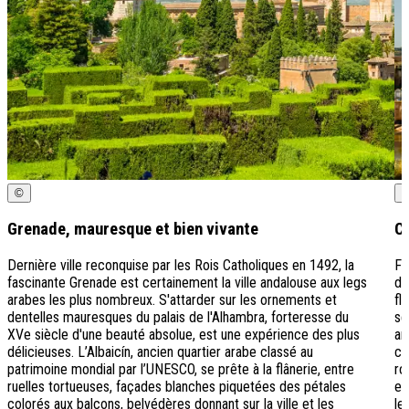
©
Grenade, mauresque et bien vivante
Co
Dernière ville reconquise par les Rois Catholiques en 1492, la
Fl
fascinante Grenade est certainement la ville andalouse aux legs
de
arabes les plus nombreux. S'attarder sur les ornements et
fl
dentelles mauresques du palais de l'Alhambra, forteresse du
se
XVe siècle d'une beauté absolue, est une expérience des plus
ar
délicieuses. L’Albaicín, ancien quartier arabe classé au
co
patrimoine mondial par l’UNESCO, se prête à la flânerie, entre
ro
ruelles tortueuses, façades blanches piquetées des pétales
en
colorés aux balcons, belvédères donnant sur la ville et les
le