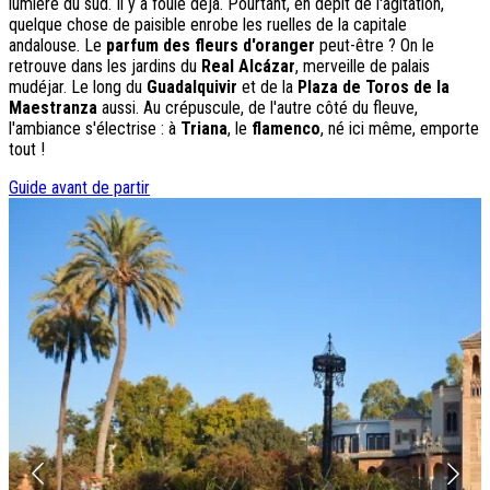
lumière du sud. Il y a foule déjà. Pourtant, en dépit de l'agitation,
quelque chose de paisible enrobe les ruelles de la capitale
Destinations
andalouse. Le
parfum des fleurs d'oranger
peut-être ? On le
retrouve dans les jardins du
Real Alcázar
, merveille de palais
Croatie
mudéjar. Le long du
Guadalquivir
et de la
Plaza de Toros de la
Espagne
Maestranza
aussi. Au crépuscule, de l'autre côté du fleuve,
Grèce
l'ambiance s'électrise : à
Triana
, le
flamenco
, né ici même, emporte
Italie
tout !
Portugal
Slovénie
Guide avant de partir
Types de voyage
Circuits accompagnés
Circuits en petit groupe
Circuits en train
Séjours balnéaires
Séjours avec excursions
Week-ends & courts séjours
Itinéraires au volant
Croisières
Tableaux du Sud
Découvrir Donatello