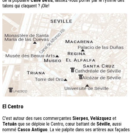
de la populaire
Calle Betis
, laissez-vous porter par le rythme des
talons qui claquent ? ¡Ole!
El Centro
C'est autour des rues commerçantes
Sierpes
,
Velázquez
et
Tetuán
que se déploie le Centro, cœur battant de
Séville
, aussi
nommé
Casco Antiguo
. La vie palpite dans ses artères aux façades