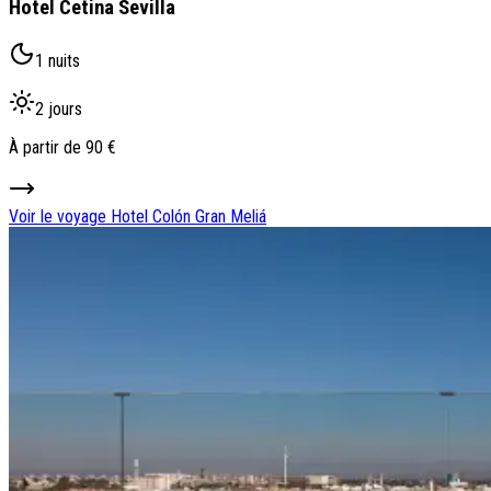
Hotel Cetina Sevilla
1 nuits
2 jours
À partir de
90 €
Voir le voyage
Hotel Colón Gran Meliá