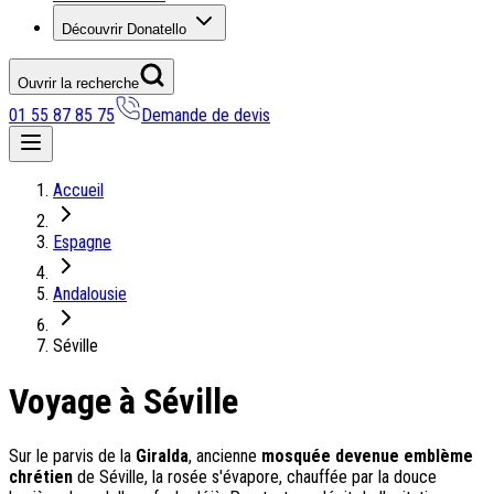
Découvrir Donatello
Ouvrir la recherche
01 55 87 85 75
Demande de devis
Nos coups de coeur
Accueil
On adore
Espagne
Ile de Corfou : le charme cosmopolite d’Ikos Dassia
Notre nouveauté : Madère douceur Atlantique
Andalousie
Séjour en amoureux : Acacia Marina
Les incontournables croates
Séville
Mais aussi
Voyage à Séville
Un circuit au charme slovène
Notre offre irrésistible : circuit Douce Andalousie
Voyage en petit groupe au Parthénope
Sur le parvis de la
Giralda
, ancienne
mosquée devenue emblème
chrétien
de Séville, la rosée s'évapore, chauffée par la douce
Nos voyages