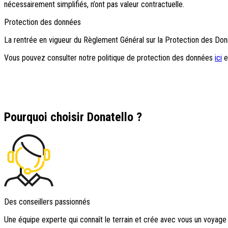
Types de voyage
nécessairement simplifiés, n’ont pas valeur contractuelle.
Circuits accompagnés
Protection des données
Circuits en petit groupe
Circuits en train
La rentrée en vigueur du Règlement Général sur la Protection des Do
Séjours balnéaires
Séjours avec excursions
Vous pouvez consulter notre politique de protection des données
ici
e
Week-ends & courts séjours
Itinéraires au volant
Croisières
Tableaux du Sud
Découvrir Donatello
Pourquoi choisir Donatello ?
Qui sommes-nous ?
Notre histoire
Pourquoi voyager avec nous ?
Tourisme responsable
Nos brochures
Contactez-nous
Des conseillers passionnés
Satisfaction client
Une équipe experte qui connaît le terrain et crée avec vous un voyage
Rejoignez-nous