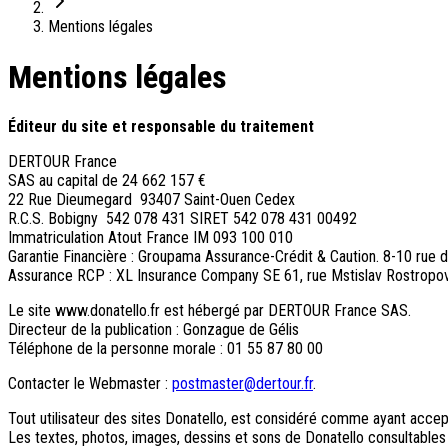
On adore
Mentions légales
Ile de Corfou : le charme cosmopolite d’Ikos Dassia
Mentions légales
Notre nouveauté : Madère douceur Atlantique
Séjour en amoureux : Acacia Marina
Les incontournables croates
Éditeur du site et responsable du traitement
Mais aussi
DERTOUR France
Un circuit au charme slovène
SAS au capital de 24 662 157 €
Notre offre irrésistible : circuit Douce Andalousie
22 Rue Dieumegard 93407 Saint-Ouen Cedex
Voyage en petit groupe au Parthénope
R.C.S. Bobigny 542 078 431 SIRET 542 078 431 00492
Immatriculation Atout France IM 093 100 010
Nos voyages
Garantie Financière : Groupama Assurance-Crédit & Caution. 8-10 rue 
Assurance RCP : XL Insurance Company SE 61, rue Mstislav Rostrop
Destinations
Le site www.donatello.fr est hébergé par DERTOUR France SAS.
Croatie
Directeur de la publication : Gonzague de Gélis
Espagne
Téléphone de la personne morale : 01 55 87 80 00
Grèce
Italie
Contacter le Webmaster :
postmaster@dertour.fr
.
Portugal
Slovénie
Tout utilisateur des sites Donatello, est considéré comme ayant accepté 
Les textes, photos, images, dessins et sons de Donatello consultables 