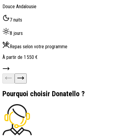
A
Douce Andalousie
7 nuits
8 jours
À
Repas selon votre programme
À partir de
1 550 €
Pourquoi choisir Donatello ?