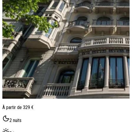
Qui sommes-nous ?
Notre histoire
Pourquoi voyager avec nous ?
Tourisme responsable
Nos brochures
Contactez-nous
Satisfaction client
Rejoignez-nous
À partir de
329 €
2
nuits