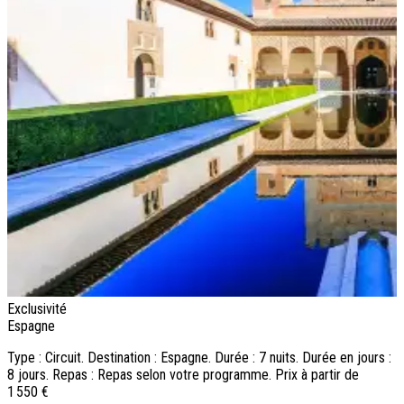
Exclusivité
N
Espagne
E
Type : Circuit. Destination : Espagne. Durée : 7 nuits. Durée en jours :
T
8 jours. Repas : Repas selon votre programme. Prix à partir de
8
1 550 €