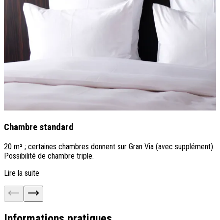
Chambre standard
20 m² ; certaines chambres donnent sur Gran Via (avec supplément).
2
Possibilité de chambre triple.
a
Lire la suite
L
Informations pratiques