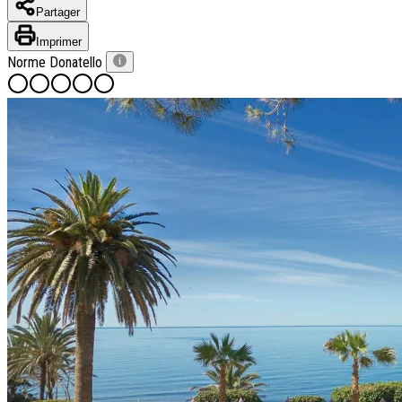
Types de voyage
Partager
Circuits accompagnés
Imprimer
Circuits en petit groupe
Norme Donatello
Circuits en train
Séjours balnéaires
Séjours avec excursions
Week-ends & courts séjours
Itinéraires au volant
Croisières
Tableaux du Sud
Découvrir Donatello
Qui sommes-nous ?
Notre histoire
Pourquoi voyager avec nous ?
Tourisme responsable
Nos brochures
Contactez-nous
Satisfaction client
Rejoignez-nous