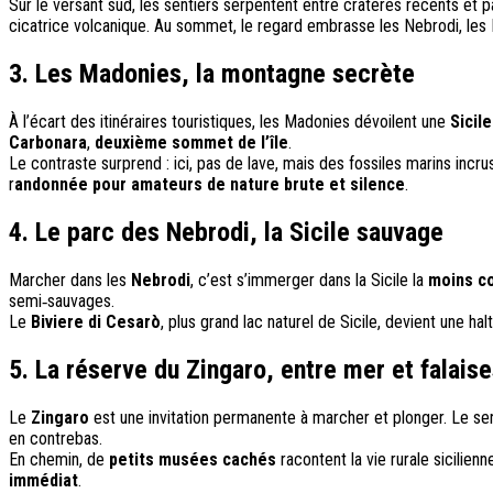
Sur le versant sud, les sentiers serpentent entre cratères récents et 
cicatrice volcanique. Au sommet, le regard embrasse les Nebrodi, les M
3. Les Madonies, la montagne secrète
À l’écart des itinéraires touristiques, les Madonies dévoilent une
Sicil
Carbonara
,
deuxième sommet de l’île
.
Le contraste surprend : ici, pas de lave, mais des fossiles marins incru
r
andonnée pour amateurs de nature brute et silence
.
4. Le parc des Nebrodi, la Sicile sauvage
Marcher dans les
Nebrodi
, c’est s’immerger dans la Sicile la
moins c
semi‑sauvages.
Le
Biviere di Cesarò
, plus grand lac naturel de Sicile, devient une hal
5. La réserve du Zingaro, entre mer et falais
Le
Zingaro
est une invitation permanente à marcher et plonger. Le sen
en contrebas.
En chemin, de
petits musées cachés
racontent la vie rurale sicilien
immédiat
.