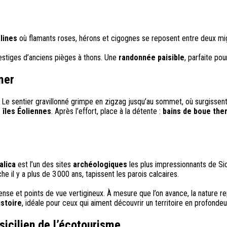
alines
où flamants roses, hérons et cigognes se reposent entre deux mig
estiges d’anciens pièges à thons. Une
randonnée paisible
, parfaite po
mer
. Le sentier gravillonné grimpe en zigzag jusqu’au sommet, où surgissent
 îles Éoliennes
. Après l’effort, place à la détente :
bains de boue the
alica
est l’un des sites
archéologiques
les plus impressionnants de Si
 il y a plus de 3 000 ans, tapissent les parois calcaires.
ense et points de vue vertigineux. À mesure que l’on avance, la nature re
istoire
, idéale pour ceux qui aiment découvrir un territoire en profondeur
 sicilien de l’écotourisme