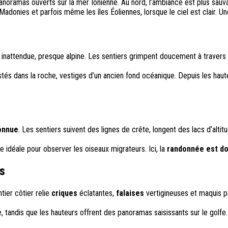
panoramas ouverts sur la mer Ionienne. Au nord, l’ambiance est plus sauv
adonies et parfois même les îles Éoliennes, lorsque le ciel est clair. Un
e
inattendue, presque alpine. Les sentiers grimpent doucement à travers 
stés dans la roche, vestiges d’un ancien fond océanique. Depuis les hauteu
onnue
. Les sentiers suivent des lignes de crête, longent des lacs d’alti
te idéale pour observer les oiseaux migrateurs. Ici, la
randonnée est d
es
tier côtier relie
criques
éclatantes,
falaises
vertigineuses et maquis p
ne, tandis que les hauteurs offrent des panoramas saisissants sur le golf