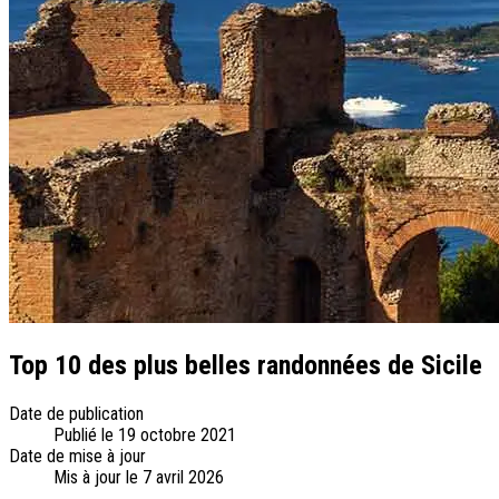
Types de voyage
Circuits accompagnés
Circuits en petit groupe
Circuits en train
Séjours balnéaires
Séjours avec excursions
Week-ends & courts séjours
Itinéraires au volant
Croisières
Tableaux du Sud
Découvrir Donatello
Qui sommes-nous ?
Notre histoire
Pourquoi voyager avec nous ?
Top 10 des plus belles randonnées de Sicile
Tourisme responsable
Nos brochures
Date de publication
Contactez-nous
Publié le
19 octobre 2021
Date de mise à jour
Satisfaction client
Mis à jour le
7 avril 2026
Rejoignez-nous