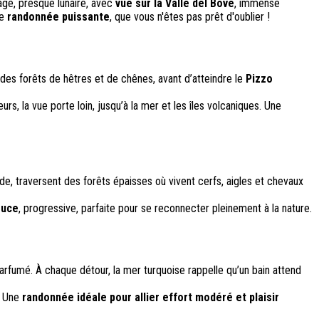
age, presque lunaire, avec
vue sur la Valle del Bove
, immense
e
randonnée puissante
, que vous n'êtes pas prêt d'oublier !
des forêts de hêtres et de chênes, avant d’atteindre le
Pizzo
rs, la vue porte loin, jusqu’à la mer et les îles volcaniques. Une
tude, traversent des forêts épaisses où vivent cerfs, aigles et chevaux
ouce
, progressive, parfaite pour se reconnecter pleinement à la nature.
arfumé. À chaque détour, la mer turquoise rappelle qu’un bain attend
e. Une
randonnée idéale pour allier effort modéré et plaisir