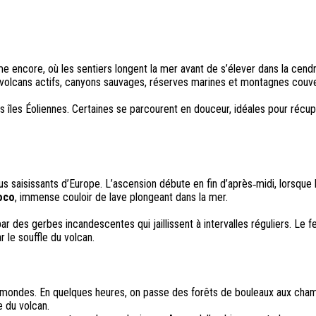
fume encore, où les sentiers longent la mer avant de s’élever dans la cen
t volcans actifs, canyons sauvages, réserves marines et montagnes couve
es îles Éoliennes. Certaines se parcourent en douceur, idéales pour réc
plus saisissants d’Europe. L’ascension débute en fin d’après‑midi, lorsqu
oco
, immense couloir de lave plongeant dans la mer.
 des gerbes incandescentes qui jaillissent à intervalles réguliers. Le fe
 le souffle du volcan.
mondes. En quelques heures, on passe des forêts de bouleaux aux champs
e du volcan.