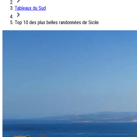
On adore
Tableaux du Sud
Ile de Corfou : le charme cosmopolite d’Ikos Dassia
Notre nouveauté : Madère douceur Atlantique
Top 10 des plus belles randonnées de Sicile
Séjour en amoureux : Acacia Marina
Les incontournables croates
Mais aussi
Un circuit au charme slovène
Notre offre irrésistible : circuit Douce Andalousie
Voyage en petit groupe au Parthénope
Nos voyages
Destinations
Croatie
Espagne
Grèce
Italie
Portugal
Slovénie