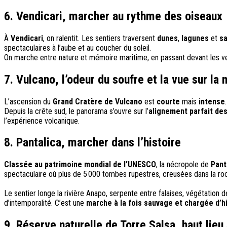
6. Vendicari, marcher au rythme des oiseaux
À
Vendicari
, on ralentit. Les sentiers traversent
dunes
,
lagunes
et
s
spectaculaires à l’aube et au coucher du soleil.
On marche entre nature et mémoire maritime, en passant devant les v
7. Vulcano, l’odeur du soufre et la vue sur la 
L’ascension du
Grand Cratère de Vulcano
est
courte
mais
intense
Depuis la crête sud, le panorama s’ouvre sur l’
alignement parfait des
l’expérience volcanique.
8. Pantalica, marcher dans l’histoire
Classée au patrimoine mondial de l’UNESCO
, la nécropole de
Pant
spectaculaire où plus de 5 000 tombes rupestres, creusées dans la roche
Le sentier longe la rivière Anapo, serpente entre falaises, végétation d
d’intemporalité. C’est une
marche à la fois sauvage et chargée d’h
9. Réserve naturelle de Torre Salsa, haut lieu