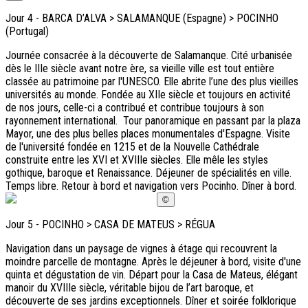
Jour
4
-
BARCA D’ALVA > SALAMANQUE (Espagne) > POCINHO
(Portugal)
Journée consacrée à la découverte de Salamanque. Cité urbanisée
dès le IIIe siècle avant notre ère, sa vieille ville est tout entière
classée au patrimoine par l'UNESCO. Elle abrite l’une des plus vieilles
universités au monde. Fondée au XIIe siècle et toujours en activité
de nos jours, celle-ci a contribué et contribue toujours à son
rayonnement international. Tour panoramique en passant par la plaza
Mayor, une des plus belles places monumentales d'Espagne. Visite
de l'université fondée en 1215 et de la Nouvelle Cathédrale
construite entre les XVI et XVIIIe siècles. Elle mêle les styles
gothique, baroque et Renaissance. Déjeuner de spécialités en ville.
Temps libre. Retour à bord et navigation vers Pocinho. Dîner à bord.
©
Jour
5
-
POCINHO > CASA DE MATEUS > RÉGUA
Navigation dans un paysage de vignes à étage qui recouvrent la
moindre parcelle de montagne. Après le déjeuner à bord, visite d'une
quinta
et dégustation de vin. Départ pour la Casa de Mateus, élégant
manoir du XVIIIe siècle, véritable bijou de l’art baroque, et
découverte de ses jardins exceptionnels. Dîner et soirée folklorique