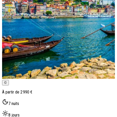
Qui sommes-nous ?
Notre histoire
Pourquoi voyager avec nous ?
Tourisme responsable
Nos brochures
Contactez-nous
Satisfaction client
Rejoignez-nous
©
À partir de
2 990 €
7
nuits
8
jours