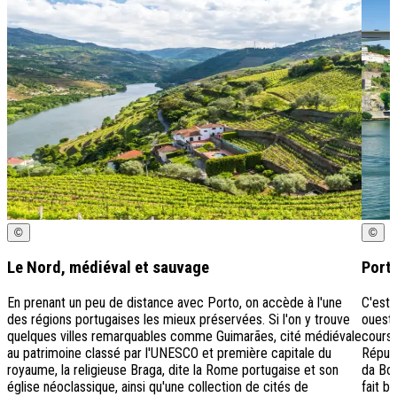
©
©
Le Nord, médiéval et sauvage
Port
En prenant un peu de distance avec Porto, on accède à l'une
C'est 
des régions portugaises les mieux préservées. Si l'on y trouve
ouest 
quelques villes remarquables comme Guimarães, cité médiévale
cours 
au patrimoine classé par l'UNESCO et première capitale du
Réputé
royaume, la religieuse Braga, dite la Rome portugaise et son
da Bol
église néoclassique, ainsi qu'une collection de cités de
fait b