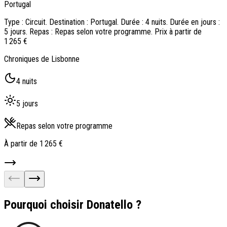
Portugal
P
Type : Circuit. Destination : Portugal. Durée : 4 nuits. Durée en jours :
T
5 jours. Repas : Repas selon votre programme. Prix à partir de
8
1 265 €
1
Chroniques de Lisbonne
L
4 nuits
5 jours
Repas selon votre programme
À partir de
1 265 €
À
Pourquoi choisir Donatello ?