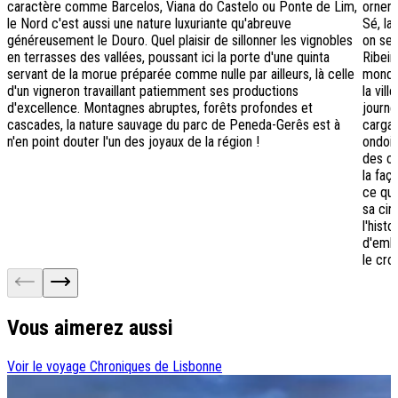
caractère comme Barcelos, Viana do Castelo ou Ponte de Lim,
ornem
le Nord c'est aussi une nature luxuriante qu'abreuve
Sé, la
généreusement le Douro. Quel plaisir de sillonner les vignobles
on se 
en terrasses des vallées, poussant ici la porte d'une quinta
Ribeir
servant de la morue préparée comme nulle par ailleurs, là celle
mondia
d'un vigneron travaillant patiemment ses productions
la vil
d'excellence. Montagnes abruptes, forêts profondes et
journé
cascades, la nature sauvage du parc de Peneda-Gerês est à
cargai
n'en point douter l'un des joyaux de la région !
ondoie
des ca
la faç
ce que
sa cir
l'hist
d'emba
le cro
Vous aimerez aussi
Voir le voyage
Chroniques de Lisbonne
V