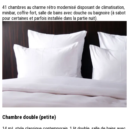
41 chambres au charme rétro modernisé disposant de climatisation,
minibar, coffre-fort, salle de bains avec douche ou baignoire (à sabot
pour certaines et parfois installée dans la partie nuit).
Chambre double (petite)
14 m², style classique contemporain, 1 lit double, salle de bains avec
1