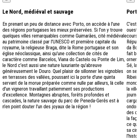
Le Nord, médiéval et sauvage
Port
En prenant un peu de distance avec Porto, on accède à l'une
C'est 
des régions portugaises les mieux préservées. Si l'on y trouve
ouest 
quelques villes remarquables comme Guimarães, cité médiévale
cours 
au patrimoine classé par l'UNESCO et première capitale du
Réputé
royaume, la religieuse Braga, dite la Rome portugaise et son
da Bol
église néoclassique, ainsi qu'une collection de cités de
fait b
caractère comme Barcelos, Viana do Castelo ou Ponte de Lim,
ornem
le Nord c'est aussi une nature luxuriante qu'abreuve
Sé, la
généreusement le Douro. Quel plaisir de sillonner les vignobles
on se 
en terrasses des vallées, poussant ici la porte d'une quinta
Ribeir
servant de la morue préparée comme nulle par ailleurs, là celle
mondia
d'un vigneron travaillant patiemment ses productions
la vil
d'excellence. Montagnes abruptes, forêts profondes et
journé
cascades, la nature sauvage du parc de Peneda-Gerês est à
cargai
n'en point douter l'un des joyaux de la région !
ondoie
des ca
la faç
ce que
sa cir
l'hist