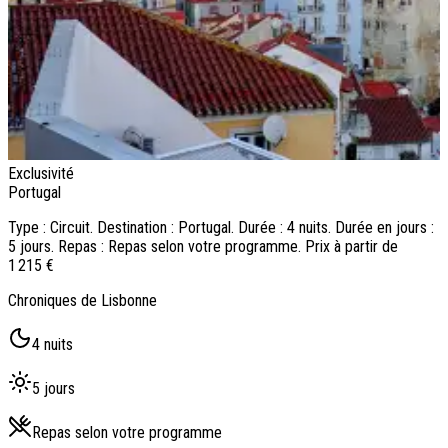
Exclusivité
O
Portugal
P
Type : Circuit. Destination : Portugal. Durée : 4 nuits. Durée en jours :
T
5 jours. Repas : Repas selon votre programme. Prix à partir de
8
1 215 €
1
Chroniques de Lisbonne
L
4 nuits
5 jours
Repas selon votre programme