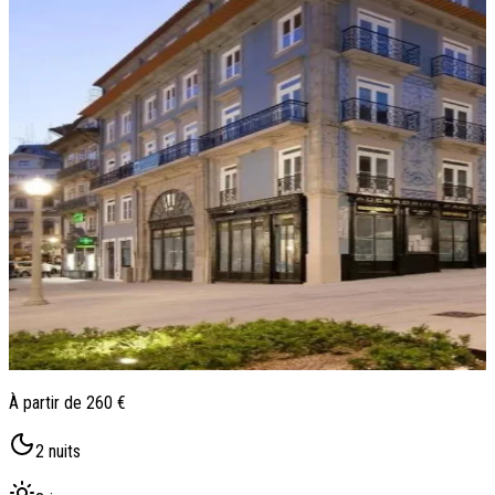
Qui sommes-nous ?
Notre histoire
Pourquoi voyager avec nous ?
Tourisme responsable
Nos brochures
Contactez-nous
Satisfaction client
Rejoignez-nous
À partir de
260 €
2
nuits