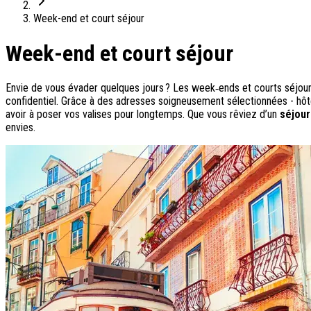
On adore
Week-end et court séjour
Ile de Corfou : le charme cosmopolite d’Ikos Dassia
Week-end et court séjour
Notre nouveauté : Madère douceur Atlantique
Séjour en amoureux : Acacia Marina
Les incontournables croates
Envie de vous évader quelques jours ? Les week‑ends et courts séjours 
Mais aussi
confidentiel. Grâce à des adresses soigneusement sélectionnées - hôt
avoir à poser vos valises pour longtemps. Que vous rêviez d’un
séjour
Un circuit au charme slovène
envies.
Notre offre irrésistible : circuit Douce Andalousie
Voyage en petit groupe au Parthénope
Nos voyages
Destinations
Croatie
Espagne
Grèce
Italie
Portugal
Slovénie