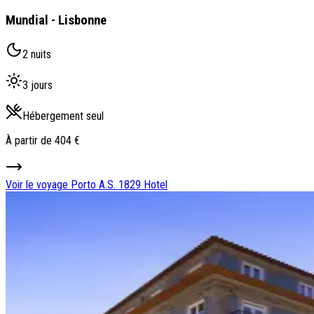
Mundial - Lisbonne
2 nuits
3 jours
Hébergement seul
À partir de
404 €
Voir le voyage
Porto A.S. 1829 Hotel