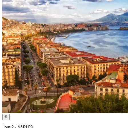
©
Jour
2
-
NAPLES