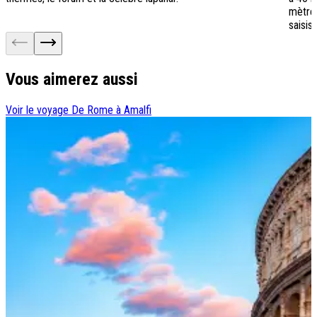
mètres
saisis
Vous aimerez aussi
Voir le voyage
De Rome à Amalfi
V