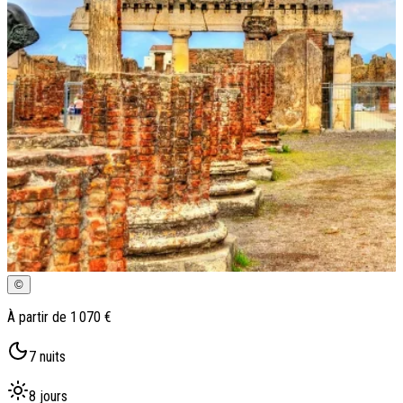
Qui sommes-nous ?
Notre histoire
Pourquoi voyager avec nous ?
Tourisme responsable
Nos brochures
Contactez-nous
Satisfaction client
Rejoignez-nous
©
À partir de
1 070 €
7
nuits
8
jours