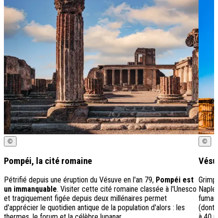
©
©
Pompéi, la cité romaine
Vésu
Pétrifié depuis une éruption du Vésuve en l'an 79,
Pompéi est
Grimp
un immanquable
. Visiter cette cité romaine classée à l'Unesco
Naples
et tragiquement figée depuis deux millénaires permet
fumant
d'apprécier le quotidien antique de la population d'alors : les
(dont 
thermes, le forum et la célèbre lupanar.
à 40 