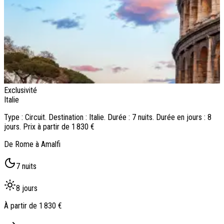
Exclusivité
E
Italie
I
Type : Circuit. Destination : Italie. Durée : 7 nuits. Durée en jours : 8
T
jours. Prix à partir de 1 830 €
j
De Rome à Amalfi
C
7 nuits
8 jours
À partir de
1 830 €