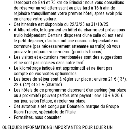
l'aéroport de Bari et 75 km de Brindisi : nous vous conseillons
de réserver un vol atterrissant au plus tard à 16 h afin de
rejoindre tranquillement votre premier hôtel, après avoir pris
en charge votre voiture.
Cet itinéraire est disponible du 22/3/25 au 31/10/25.
À Alberobello, le logement en hôtel de charme est prévu sous
trullo indépendant. Certains disposent d'une salle où est servi
le petit déjeuner, d'autres ont une cuisine indépendante ou
commune (pas nécessairement attenante au trullo) où vous
pouvez le préparer vous-même (produits fournis).
Les visites et excursions mentionnées sont des suggestions
et ne sont pas incluses dans notre tarif.
Le kilométrage indiqué est approximatif et ne tient pas
compte de vos visites optionnelles.
Les taxes de séjour sont à régler sur place : environ 21 € ( 3*),
22 € (4*) et 21 € (charme).
Les hôtels de ce programme disposent d'un parking (sur place
ou à proximité) pouvant parfois être payant : env. 10 € à 20 €
par jour, selon l'étape, à régler sur place.
Cet autotour a été conçu par Donatello, marque du Groupe
Kuoni France, spécialiste de l’Italie.
Formalités, nous consulter.
QUELQUES INFORMATIONS IMPORTANTES POUR LOUER UN