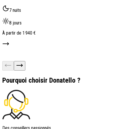
7 nuits
8 jours
À partir de
1 940 €
À
Pourquoi choisir Donatello ?
Des conseillers passionnés