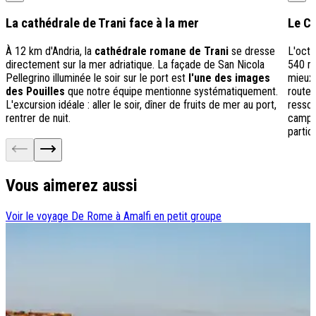
La cathédrale de Trani face à la mer
Le C
À 12 km d'Andria, la
cathédrale romane de Trani
se dresse
L'octo
directement sur la mer adriatique. La façade de San Nicola
540 mè
Pellegrino illuminée le soir sur le port est
l'une des images
mieux 
des Pouilles
que notre équipe mentionne systématiquement.
route 
L'excursion idéale : aller le soir, dîner de fruits de mer au port,
ressort
rentrer de nuit.
campag
partic
Vous aimerez aussi
Voir le voyage
De Rome à Amalfi en petit groupe
V