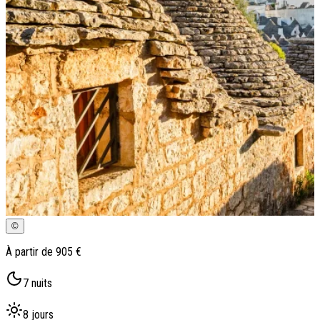
Qui sommes-nous ?
Notre histoire
Pourquoi voyager avec nous ?
Tourisme responsable
Nos brochures
Contactez-nous
Satisfaction client
Rejoignez-nous
©
À partir de
905 €
7
nuits
8
jours