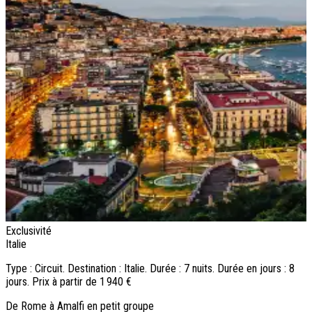
Exclusivité
E
Italie
I
Type : Circuit. Destination : Italie. Durée : 7 nuits. Durée en jours : 8
T
jours. Prix à partir de 1 940 €
j
De Rome à Amalfi en petit groupe
T