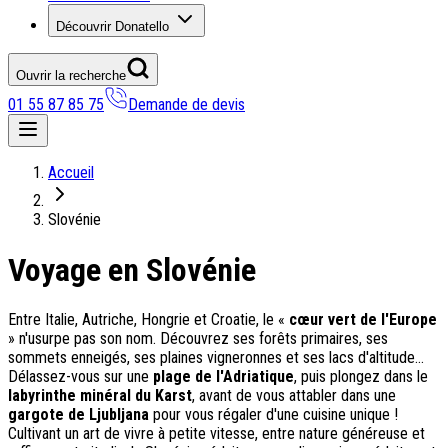
Découvrir Donatello
Ouvrir la recherche
01 55 87 85 75
Demande de devis
Nos coups de coeur
Accueil
On adore
Slovénie
Ile de Corfou : le charme cosmopolite d’Ikos Dassia
Voyage en Slovénie
Notre nouveauté : Madère douceur Atlantique
Séjour en amoureux : Acacia Marina
Les incontournables croates
Entre Italie, Autriche, Hongrie et Croatie, le «
cœur vert de l'Europe
Mais aussi
» n'usurpe pas son nom. Découvrez ses forêts primaires, ses
sommets enneigés, ses plaines vigneronnes et ses lacs d'altitude...
Un circuit au charme slovène
Délassez-vous sur une
plage de l'Adriatique
, puis plongez dans le
Notre offre irrésistible : circuit Douce Andalousie
labyrinthe minéral du Karst
, avant de vous attabler dans une
Voyage en petit groupe au Parthénope
gargote de Ljubljana
pour vous régaler d'une cuisine unique !
Cultivant un art de vivre à petite vitesse, entre nature généreuse et
Nos voyages