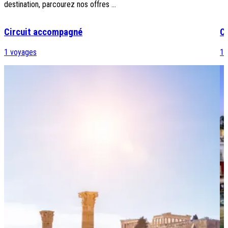
destination, parcourez nos offres ...
Circuit accompagné
Ci
1
voyages
1
v