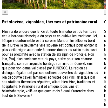
©
Est slovène, vignobles, thermes et patrimoine rural
Cô
Plus rurale encore que le Karst, toute la moitié est du territoire
Si
est le berceau historique du pays et en cultive les traditions. Ici,
re
l'étape incontournable est la sereine Maribor. Installée au bord
co
de la Drava, la deuxième ville slovène est connue pour abriter la
ré
plus vieille vigne au monde à encore donner du raisin mais aussi
la
pour sa proximité avec la station de ski alpin de Pohorje. Non
Mé
loin, Ptuj, plus ancienne cité du pays, attire pour son charme
so
tranquille, son remarquable héritage romain et médiéval, ainsi
le
que pour son carna val classé par l'UNESCO. La région se
de
distingue également par ses collines couvertes de vignobles, où
in
l’on découvre caves familiales et routes des vins, ainsi que par
et
ses stations thermales réputées, alliant bien-être, traditions et
Ko
hospitalité. Patrimoine rural et antique, bons vins et
d'
balnéothérapie, voilà en quelques mois à quoi s'attendre dans
ba
l'est de la Slovénie !
l'
sl
ba