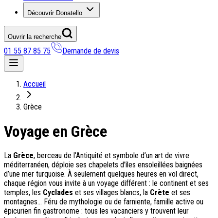
Découvrir Donatello
Ouvrir la recherche
01 55 87 85 75
Demande de devis
Nos coups de coeur
Accueil
On adore
Grèce
Ile de Corfou : le charme cosmopolite d’Ikos Dassia
Voyage en Grèce
Notre nouveauté : Madère douceur Atlantique
Séjour en amoureux : Acacia Marina
Les incontournables croates
La
Grèce
, berceau de l’Antiquité et symbole d’un art de vivre
Mais aussi
méditerranéen, déploie ses chapelets d’îles ensoleillées baignées
d’une mer turquoise. À seulement quelques heures en vol direct,
Un circuit au charme slovène
chaque région vous invite à un voyage différent : le continent et ses
Notre offre irrésistible : circuit Douce Andalousie
temples, les
Cyclades
et ses villages blancs, la
Crète
et ses
Voyage en petit groupe au Parthénope
montagnes… Féru de mythologie ou de farniente, famille active ou
épicurien fin gastronome : tous les vacanciers y trouvent leur
Nos voyages