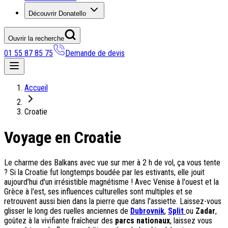
Découvrir Donatello
Ouvrir la recherche
01 55 87 85 75
Demande de devis
Nos coups de coeur
Accueil
On adore
Croatie
Ile de Corfou : le charme cosmopolite d’Ikos Dassia
Voyage en Croatie
Notre nouveauté : Madère douceur Atlantique
Séjour en amoureux : Acacia Marina
Les incontournables croates
Le charme des Balkans avec vue sur mer à 2 h de vol, ça vous tente
Mais aussi
? Si la Croatie fut longtemps boudée par les estivants, elle jouit
aujourd'hui d'un irrésistible magnétisme ! Avec Venise à l'ouest et la
Un circuit au charme slovène
Grèce à l'est, ses influences culturelles sont multiples et se
Notre offre irrésistible : circuit Douce Andalousie
retrouvent aussi bien dans la pierre que dans l'assiette. Laissez-vous
Voyage en petit groupe au Parthénope
glisser le long des ruelles anciennes de
Dubrovnik
,
Split
ou
Zadar
,
goûtez à la vivifiante fraîcheur des
parcs nationaux
, laissez vous
Nos voyages