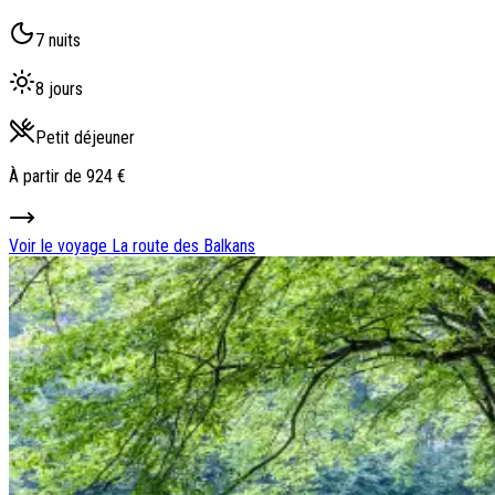
7 nuits
8 jours
Petit déjeuner
À partir de
924 €
Voir le voyage
La route des Balkans