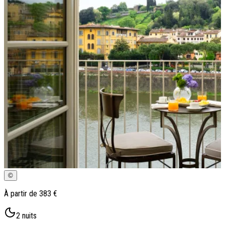
Qui sommes-nous ?
Notre histoire
Pourquoi voyager avec nous ?
Tourisme responsable
Nos brochures
Contactez-nous
Satisfaction client
Rejoignez-nous
©
À partir de
383 €
2
nuits