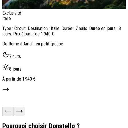
Exclusivité
E
Italie
I
Type : Circuit. Destination : Italie. Durée : 7 nuits. Durée en jours : 8
T
jours. Prix à partir de 1 940 €
j
De Rome à Amalfi en petit groupe
C
7 nuits
8 jours
À partir de
1 940 €
À
Pourquoi choisir Donatello ?