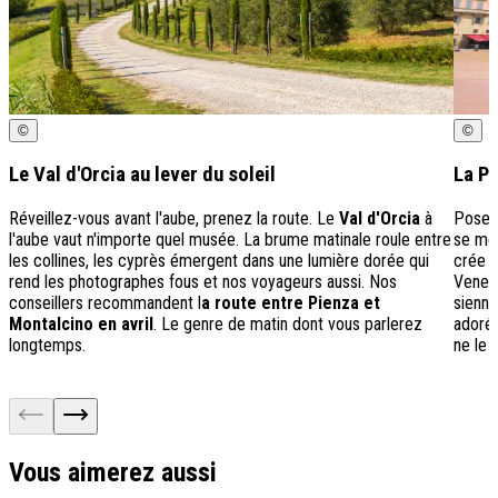
©
©
Le Val d'Orcia au lever du soleil
La P
Réveillez-vous avant l'aube, prenez la route. Le
Val d'Orcia
à
Posez 
l'aube vaut n'importe quel musée. La brume matinale roule entre
se mér
les collines, les cyprès émergent dans une lumière dorée qui
crée u
rend les photographes fous et nos voyageurs aussi. Nos
Venez 
conseillers recommandent l
a route entre Pienza et
sienno
Montalcino en avril
. Le genre de matin dont vous parlerez
adoré 
longtemps.
ne le 
Vous aimerez aussi