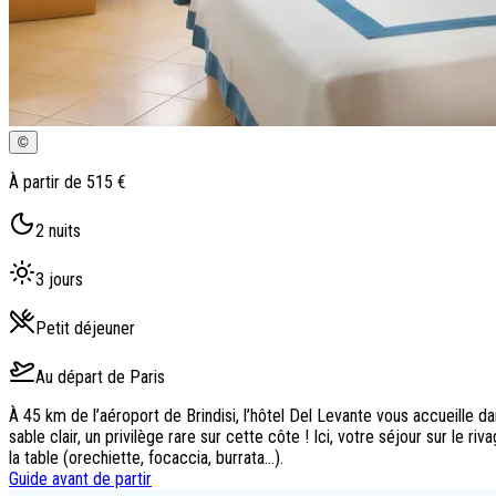
©
À partir de
515 €
2
nuits
3
jours
Petit déjeuner
Au départ de
Paris
À 45 km de l’aéroport de Brindisi, l’hôtel Del Levante vous accueille dan
sable clair, un privilège rare sur cette côte ! Ici, votre séjour sur le ri
la table (
orechiette
,
focaccia
,
burrata
...).
Guide avant de partir