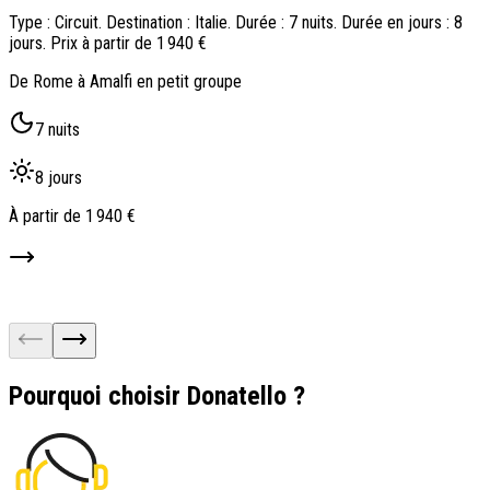
Type : Circuit. Destination : Italie. Durée : 7 nuits. Durée en jours : 8
T
jours. Prix à partir de 1 940 €
j
De Rome à Amalfi en petit groupe
T
7 nuits
8 jours
À partir de
1 940 €
À
Pourquoi choisir Donatello ?