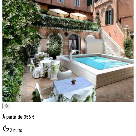
Qui sommes-nous ?
Notre histoire
Pourquoi voyager avec nous ?
Tourisme responsable
Nos brochures
Contactez-nous
Satisfaction client
Rejoignez-nous
©
À partir de
356 €
2
nuits