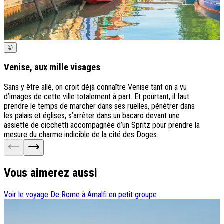
©
Venise, aux mille visages
Sans y être allé, on croit déjà connaître Venise tant on a vu
d’images de cette ville totalement à part. Et pourtant, il faut
prendre le temps de marcher dans ses ruelles, pénétrer dans
les palais et églises, s’arrêter dans un bacaro devant une
assiette de cicchetti accompagnée d’un Spritz pour prendre la
mesure du charme indicible de la cité des Doges.
Vous aimerez aussi
Voir le voyage
De Rome à Amalfi en petit groupe
V