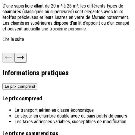
D’une superficie allant de 20 m² à 26 m², les différents types de
D
chambres (classiques ou supérieures) sont élégantes avec leurs
s
étoffes précieuses et leurs lustres en verre de Murano notamment.
d
Les chambres supérieures dispose d’un lit d’appoint ou d’un canapé
t
et peuvent accueillir une troisième personne.
s
q
Lire la suite
L
Informations pratiques
Le prix comprend
Le prix comprend
Le transport aérien en classe économique
Le séjour en chambre double avec ou sans petits déjeuners
Les taxes aériennes variables, susceptibles de modification
Le prix ne comprend pas