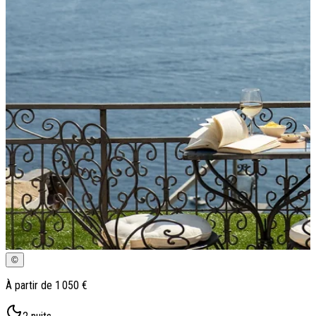
Qui sommes-nous ?
Notre histoire
Pourquoi voyager avec nous ?
Tourisme responsable
Nos brochures
Contactez-nous
Satisfaction client
Rejoignez-nous
©
À partir de
1 050 €