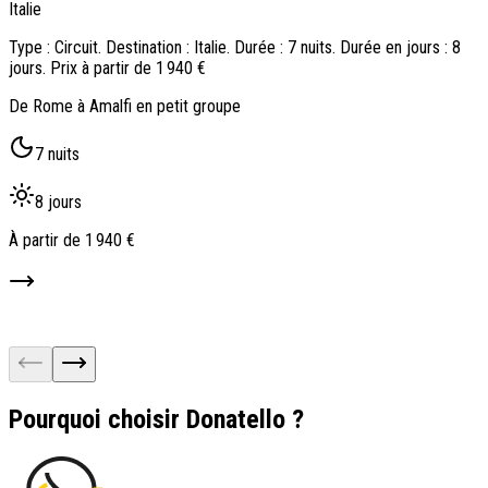
Italie
I
Type : Circuit. Destination : Italie. Durée : 7 nuits. Durée en jours : 8
T
jours. Prix à partir de 1 940 €
j
De Rome à Amalfi en petit groupe
C
7 nuits
8 jours
À partir de
1 940 €
À
Pourquoi choisir Donatello ?