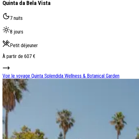
Quinta da Bela Vista
7 nuits
8 jours
Petit déjeuner
À partir de
607 €
Voir le voyage
Quinta Splendida Wellness & Botanical Garden