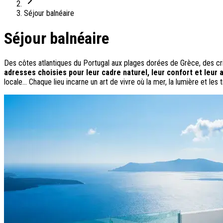
On adore
Séjour balnéaire
Ile de Corfou : le charme cosmopolite d’Ikos Dassia
Séjour balnéaire
Notre nouveauté : Madère douceur Atlantique
Séjour en amoureux : Acacia Marina
Les incontournables croates
Des côtes atlantiques du Portugal aux plages dorées de Grèce, des cri
Mais aussi
adresses choisies pour leur cadre naturel, leur confort et leur
locale… Chaque lieu incarne un art de vivre où la mer, la lumière et le
Un circuit au charme slovène
Notre offre irrésistible : circuit Douce Andalousie
Voyage en petit groupe au Parthénope
Nos voyages
Destinations
Croatie
Espagne
Grèce
Italie
Portugal
Slovénie