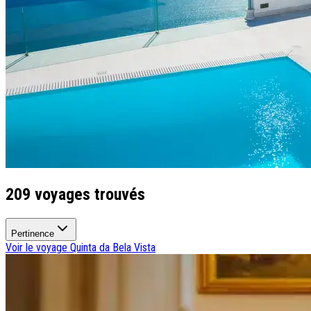
Types de voyage
Circuits accompagnés
Circuits en petit groupe
Circuits en train
Séjours balnéaires
Séjours avec excursions
Week-ends & courts séjours
Itinéraires au volant
Croisières
Tableaux du Sud
Découvrir Donatello
Qui sommes-nous ?
209 voyages trouvés
Notre histoire
Pourquoi voyager avec nous ?
Tourisme responsable
Pertinence
Nos brochures
Voir le voyage
Quinta da Bela Vista
Contactez-nous
Satisfaction client
Rejoignez-nous