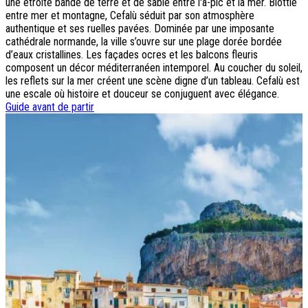
une étroite bande de terre et de sable entre l'à-pic et la mer. Blottie
entre mer et montagne, Cefalù séduit par son atmosphère
Destinations
authentique et ses ruelles pavées. Dominée par une imposante
cathédrale normande, la ville s’ouvre sur une plage dorée bordée
Croatie
d’eaux cristallines. Les façades ocres et les balcons fleuris
Espagne
composent un décor méditerranéen intemporel. Au coucher du soleil,
Grèce
les reflets sur la mer créent une scène digne d’un tableau. Cefalù est
Italie
une escale où histoire et douceur se conjuguent avec élégance.
Portugal
Guide avant de partir
Slovénie
Types de voyage
Circuits accompagnés
Circuits en petit groupe
Circuits en train
Séjours balnéaires
Séjours avec excursions
Week-ends & courts séjours
Itinéraires au volant
Croisières
Tableaux du Sud
Découvrir Donatello