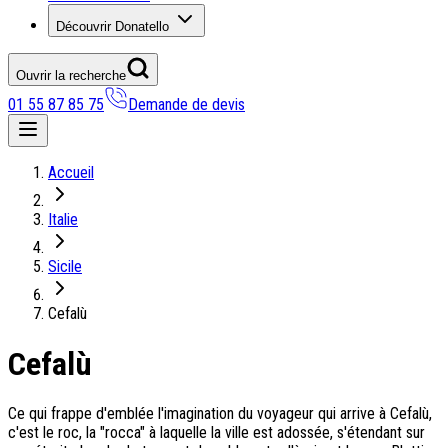
Découvrir Donatello
Ouvrir la recherche
01 55 87 85 75
Demande de devis
Nos coups de coeur
Accueil
On adore
Italie
Ile de Corfou : le charme cosmopolite d’Ikos Dassia
Notre nouveauté : Madère douceur Atlantique
Sicile
Séjour en amoureux : Acacia Marina
Les incontournables croates
Cefalù
Mais aussi
Cefalù
Un circuit au charme slovène
Notre offre irrésistible : circuit Douce Andalousie
Voyage en petit groupe au Parthénope
Ce qui frappe d'emblée l'imagination du voyageur qui arrive à Cefalù,
c'est le roc, la "rocca" à laquelle la ville est adossée, s'étendant sur
Nos voyages