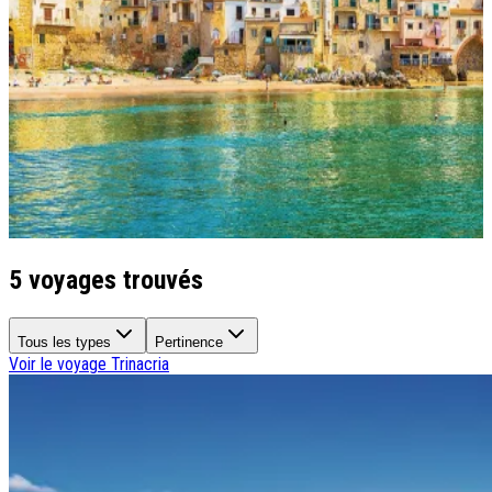
Qui sommes-nous ?
Notre histoire
Pourquoi voyager avec nous ?
Tourisme responsable
Nos brochures
Contactez-nous
Satisfaction client
Rejoignez-nous
5 voyages trouvés
Tous les types
Pertinence
Voir le voyage
Trinacria