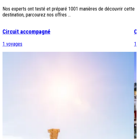
Nos experts ont testé et préparé 1001 manières de découvrir cette
destination, parcourez nos offres ...
Circuit accompagné
Ci
1
voyages
1
v