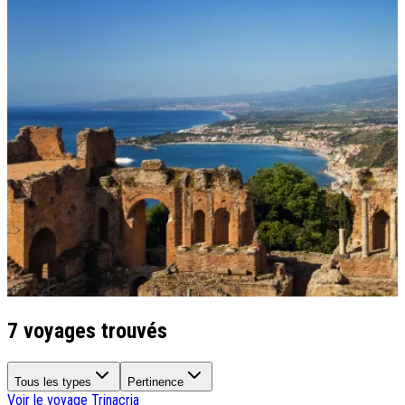
Qui sommes-nous ?
Notre histoire
Pourquoi voyager avec nous ?
Tourisme responsable
Nos brochures
Contactez-nous
Satisfaction client
Rejoignez-nous
7 voyages trouvés
Tous les types
Pertinence
Voir le voyage
Trinacria