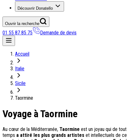
Découvrir Donatello
Ouvrir la recherche
01 55 87 85 75
Demande de devis
Nos coups de coeur
Accueil
On adore
Italie
Ile de Corfou : le charme cosmopolite d’Ikos Dassia
Notre nouveauté : Madère douceur Atlantique
Sicile
Séjour en amoureux : Acacia Marina
Les incontournables croates
Taormine
Mais aussi
Voyage à Taormine
Un circuit au charme slovène
Notre offre irrésistible : circuit Douce Andalousie
Voyage en petit groupe au Parthénope
Au cœur de la Méditerranée,
Taormine
est un joyau qui de tout
temps
a attiré les plus grands artistes
et intellectuels de ce
Nos voyages