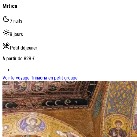
Mitica
7 nuits
8 jours
Petit déjeuner
À partir de
828 €
Voir le voyage
Trinacria en petit groupe