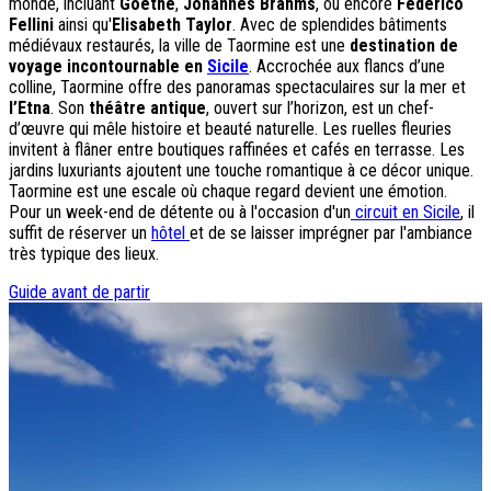
monde, incluant
Goethe
,
Johannes Brahms
, ou encore
Federico
Fellini
ainsi qu'
Elisabeth Taylor
. Avec de splendides bâtiments
Destinations
médiévaux restaurés, la ville de Taormine est une
destination de
voyage incontournable en
Sicile
. Accrochée aux flancs d’une
Croatie
colline, Taormine offre des panoramas spectaculaires sur la mer et
Espagne
l’Etna
. Son
théâtre antique
, ouvert sur l’horizon, est un chef-
Grèce
d’œuvre qui mêle histoire et beauté naturelle. Les ruelles fleuries
Italie
invitent à flâner entre boutiques raffinées et cafés en terrasse. Les
Portugal
jardins luxuriants ajoutent une touche romantique à ce décor unique.
Slovénie
Taormine est une escale où chaque regard devient une émotion.
Pour un week-end de détente ou à l'occasion d'un
circuit en Sicile
, il
Types de voyage
suffit de réserver un
hôtel
et de se laisser imprégner par l'ambiance
Circuits accompagnés
très typique des lieux.
Circuits en petit groupe
Guide avant de partir
Circuits en train
Séjours balnéaires
Séjours avec excursions
Week-ends & courts séjours
Itinéraires au volant
Croisières
Tableaux du Sud
Découvrir Donatello