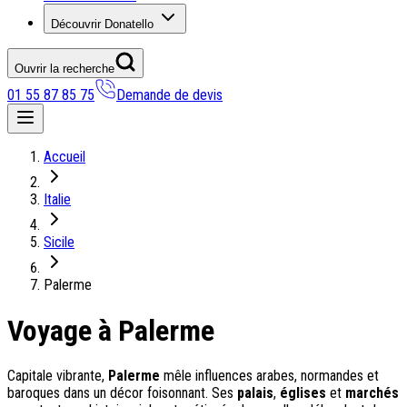
Découvrir Donatello
Ouvrir la recherche
01 55 87 85 75
Demande de devis
Nos coups de coeur
Accueil
On adore
Italie
Ile de Corfou : le charme cosmopolite d’Ikos Dassia
Notre nouveauté : Madère douceur Atlantique
Sicile
Séjour en amoureux : Acacia Marina
Les incontournables croates
Palerme
Mais aussi
Voyage à Palerme
Un circuit au charme slovène
Notre offre irrésistible : circuit Douce Andalousie
Voyage en petit groupe au Parthénope
Capitale vibrante,
Palerme
mêle influences arabes, normandes et
baroques dans un décor foisonnant. Ses
palais
,
églises
et
marchés
Nos voyages