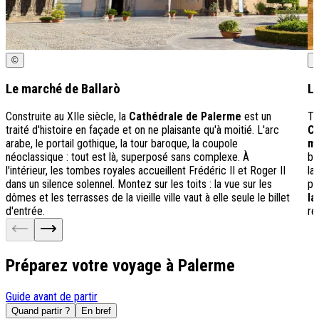
©
Le marché de Ballarò
La
Construite au XIIe siècle, la
Cathédrale de Palerme
est un
Tr
traité d'histoire en façade et on ne plaisante qu'à moitié. L'arc
Ch
arabe, le portail gothique, la tour baroque, la coupole
m
néoclassique : tout est là, superposé sans complexe. À
bo
l'intérieur, les tombes royales accueillent Frédéric II et Roger II
la
dans un silence solennel. Montez sur les toits : la vue sur les
pa
dômes et les terrasses de la vieille ville vaut à elle seule le billet
la
d'entrée.
ré
Préparez votre voyage à Palerme
Guide avant de partir
Quand partir ?
En bref