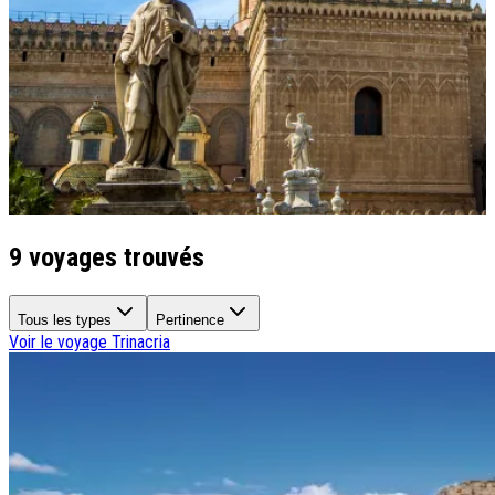
Qui sommes-nous ?
Notre histoire
Pourquoi voyager avec nous ?
Tourisme responsable
Nos brochures
Contactez-nous
Satisfaction client
Rejoignez-nous
9 voyages trouvés
Tous les types
Pertinence
Voir le voyage
Trinacria