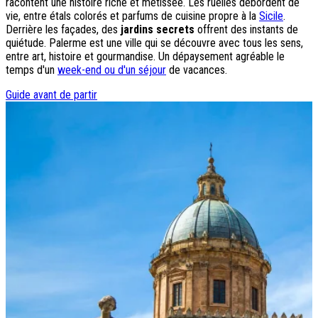
racontent une histoire riche et métissée. Les ruelles débordent de
vie, entre étals colorés et parfums de cuisine propre à la
Sicile
.
Destinations
Derrière les façades, des
jardins secrets
offrent des instants de
quiétude. Palerme est une ville qui se découvre avec tous les sens,
Croatie
entre art, histoire et gourmandise. Un dépaysement agréable le
Espagne
temps d'un
week-end ou d'un séjour
de vacances.
Grèce
Italie
Guide avant de partir
Portugal
Slovénie
Types de voyage
Circuits accompagnés
Circuits en petit groupe
Circuits en train
Séjours balnéaires
Séjours avec excursions
Week-ends & courts séjours
Itinéraires au volant
Croisières
Tableaux du Sud
Découvrir Donatello