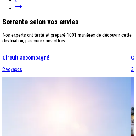
2
Sorrente selon vos envies
Nos experts ont testé et préparé 1001 manières de découvrir cette
destination, parcourez nos offres ...
Circuit accompagné
Ci
2
voyages
3
v