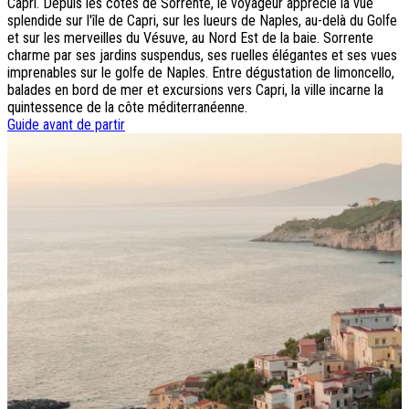
Capri. Depuis les côtes de Sorrente, le voyageur apprécie la vue
splendide sur l'île de Capri, sur les lueurs de Naples, au-delà du Golfe
Destinations
et sur les merveilles du Vésuve, au Nord Est de la baie. Sorrente
charme par ses jardins suspendus, ses ruelles élégantes et ses vues
Croatie
imprenables sur le golfe de Naples. Entre dégustation de limoncello,
Espagne
balades en bord de mer et excursions vers Capri, la ville incarne la
Grèce
quintessence de la côte méditerranéenne.
Italie
Guide avant de partir
Portugal
Slovénie
Types de voyage
Circuits accompagnés
Circuits en petit groupe
Circuits en train
Séjours balnéaires
Séjours avec excursions
Week-ends & courts séjours
Itinéraires au volant
Croisières
Tableaux du Sud
Découvrir Donatello