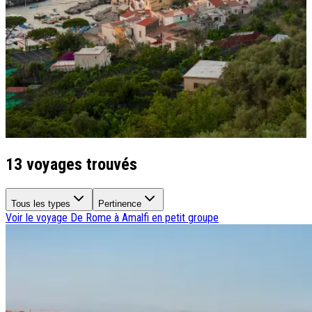
Qui sommes-nous ?
Notre histoire
Pourquoi voyager avec nous ?
Tourisme responsable
Nos brochures
Contactez-nous
Satisfaction client
Rejoignez-nous
13 voyages trouvés
Tous les types
Pertinence
Voir le voyage
De Rome à Amalfi en petit groupe