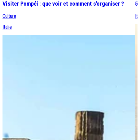
Visiter Pompéi : que voir et comment s'organiser ?
5 
Culture
Ita
Italie