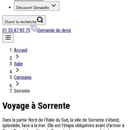
Découvrir Donatello
Ouvrir la recherche
01 55 87 85 75
Demande de devis
Nos coups de coeur
Accueil
On adore
Italie
Ile de Corfou : le charme cosmopolite d’Ikos Dassia
Notre nouveauté : Madère douceur Atlantique
Campanie
Séjour en amoureux : Acacia Marina
Les incontournables croates
Sorrente
Mais aussi
Voyage à Sorrente
Un circuit au charme slovène
Notre offre irrésistible : circuit Douce Andalousie
Voyage en petit groupe au Parthénope
Dans la partie Nord de l'Italie du Sud, la ville de Sorrente s'étend,
splendide, face à la mer. Elle est l'étape obligatoire avant d'arriver à
Nos voyages