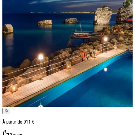
Qui sommes-nous ?
Notre histoire
Pourquoi voyager avec nous ?
Tourisme responsable
Nos brochures
Contactez-nous
Satisfaction client
Rejoignez-nous
©
À partir de
911 €