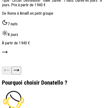
Type : Circuit. Destination : Italie. Durée : 7 nuits. Durée en jours : 8
T
jours. Prix à partir de 1 940 €
j
De Rome à Amalfi en petit groupe
C
7 nuits
8 jours
À partir de
1 940 €
À
Pourquoi choisir Donatello ?